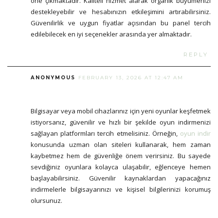
öne çıkmaktadır. Kaliteli hizmet alarak organik büyümenizi
destekleyebilir ve hesabınızın etkileşimini artırabilirsiniz.
Güvenilirlik ve uygun fiyatlar açısından bu panel tercih
edilebilecek en iyi seçenekler arasında yer almaktadır.
REPLY
ANONYMOUS
FEBRUARY 13, 2026 AT 12:47 AM
Bilgisayar veya mobil cihazlarınız için yeni oyunlar keşfetmek
istiyorsanız, güvenilir ve hızlı bir şekilde oyun indirmenizi
sağlayan platformları tercih etmelisiniz. Örneğin,
oyun indir
konusunda uzman olan siteleri kullanarak, hem zaman
kaybetmez hem de güvenliğe önem verirsiniz. Bu sayede
sevdiğiniz oyunlara kolayca ulaşabilir, eğlenceye hemen
başlayabilirsiniz. Güvenilir kaynaklardan yapacağınız
indirmelerle bilgisayarınızı ve kişisel bilgilerinizi korumuş
olursunuz.