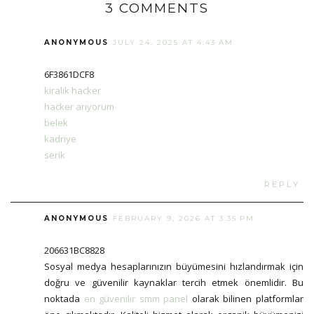
3 COMMENTS
ANONYMOUS
JULY 24, 2025 AT 4:43 AM
6F3861DCF8
kiralık hacker
hacker arıyorum
belek
kadriye
serik
REPLY
ANONYMOUS
FEBRUARY 9, 2026 AT 3:35 PM
206631BC8828
Sosyal medya hesaplarınızın büyümesini hızlandırmak için
doğru ve güvenilir kaynaklar tercih etmek önemlidir. Bu
noktada
en güvenilir smm panel
olarak bilinen platformlar